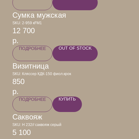
Сумка мужская
SKU:
2-959 кFM1
12 700
р.
OUT OF STOCK
ПОДРОБНЕЕ
Визитница
SKU:
Кляссер КДК-150 фиол.крок
850
р.
КУПИТЬ
ПОДРОБНЕЕ
Саквояж
SKU:
Н 232// саквояж серый
5 100