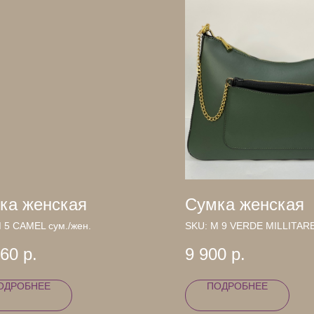
ка женская
Сумка женская
 5 CAMEL сум./жен.
SKU:
М 9 VERDE MILLITARE
360
р.
9 900
р.
ОДРОБНЕЕ
ПОДРОБНЕЕ