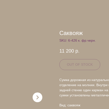
Саквояж
SKU:
6-426 к. фр.черн.
11 200
р.
OUT OF STOCK
Сумка дорожная из натурально
отделение на молнии. Внутри
задней стенке один карман на
сумки установлены металличе
Вид: саквояж