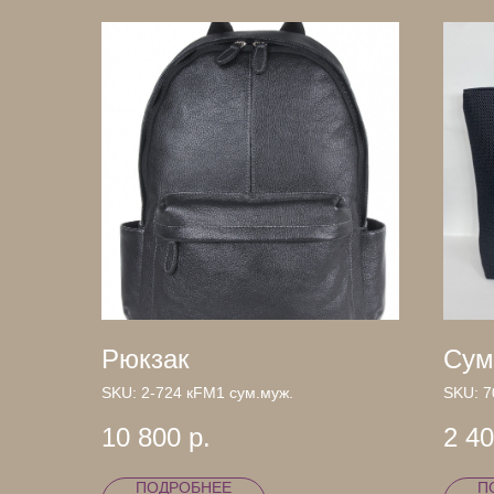
Рюкзак
Сум
SKU:
2-724 кFM1 сум.муж.
SKU:
7
10 800
р.
2 4
ПОДРОБНЕЕ
П