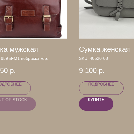
ка мужская
Сумка женская
-959 кFM1 небраска кор.
SKU:
40520-08
950
р.
9 100
р.
ОДРОБНЕЕ
ПОДРОБНЕЕ
UT OF STOCK
КУПИТЬ