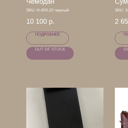
Чемодан
Сум
SKU:
Н-459-2// черный
SKU:
1
10 100
р.
2 6
ПОДРОБНЕЕ
П
OUT OF STOCK
O