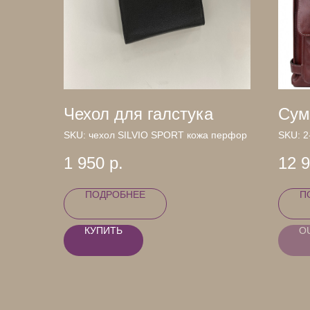
Чехол для галстука
Сум
SKU:
чехол SILVIO SPORT кожа перфор
SKU:
2
1 950
р.
12 
ПОДРОБНЕЕ
П
КУПИТЬ
O