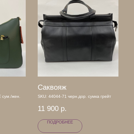
Саквояж
 сум./жен.
SKU:
44044-71 черн.дор. сумка грейт
11 900
р.
ПОДРОБНЕЕ