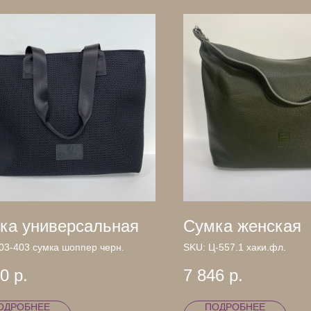
ка универсальная
Сумка женская
03-403 сумка шоппер черн.
SKU:
Ц-557.1 хаки.фл.
00
р.
7 846
р.
ОДРОБНЕЕ
ПОДРОБНЕЕ