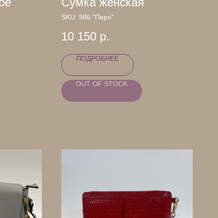
ое
Сумка женская
SKU:
986 "Перо"
10 150
р.
ПОДРОБНЕЕ
OUT OF STOCK