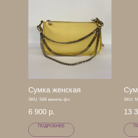
Сумка женская
Сум
SKU:
568 ваниль фл.
SKU:
М
6 900
р.
13 
ПОДРОБНЕЕ
П