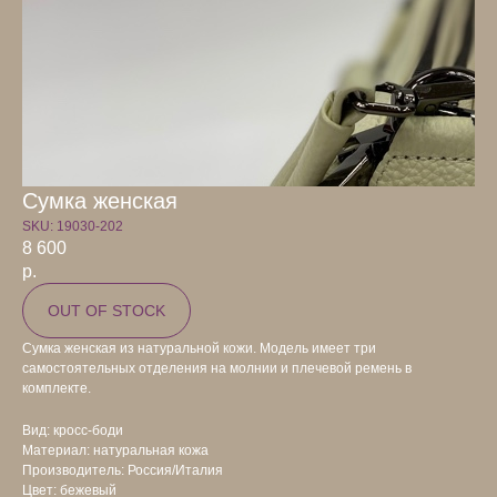
Сумка женская
SKU:
19030-202
8 600
р.
OUT OF STOCK
Сумка женская из натуральной кожи. Модель имеет три
самостоятельных отделения на молнии и плечевой ремень в
комплекте.
Вид: кросс-боди
Материал: натуральная кожа
Производитель: Россия/Италия
Цвет: бежевый