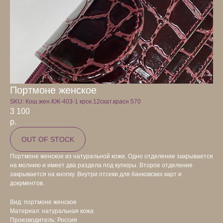
Портмоне женское
SKU:
Кош.жен.КЖ-403-1 крок.12скат.красн 570
3 100
р.
OUT OF STOCK
Портмоне женское из натуральной кожи. Одно отделение закрывается
на молнию и имеет два раздела под купюры. Второе отделение
закрывается на кнопку. Внутри отсеки для банковских карт и
документов.
Вид: портмоне женское
Материал: натуральная кожа
Производитель: Россия