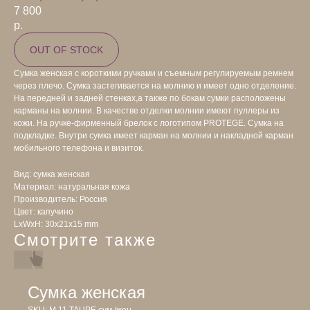
7 800
р.
OUT OF STOCK
Сумка женская с короткими ручками и съемным регулируемым ремнем
через плечо. Сумка застегивается на молнию и имеет одно отделение.
На передней и задней стенках,а также по бокам сумки расположены
карманы на молнии. В качестве отделки молнии имеют пуллеры из
кожи. На ручке-фирменный брелок с логотипом PROTEGE. Сумка на
подкладке. Внутри сумка имеет карман на молнии и накладной карман
мобильного телефона и визиток.
Вид: сумка женская
Материал: натуральная кожа
Производитель: Россия
Цвет: капучино
LxWxH: 30x21x15 mm
Смотрите также
Сумка женская