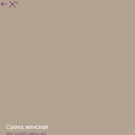
Вернуться
Сумка женская
SKU:
Ц-420.1 капуч. фл.