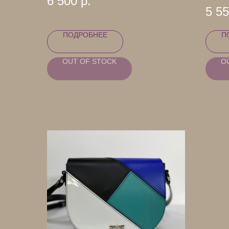
6 500
р.
5 5
ПОДРОБНЕЕ
П
OUT OF STOCK
O