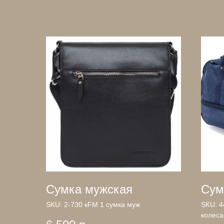
Сумка мужская
Сум
SKU:
2-730 кFM 1 сумка муж
SKU:
4
колеса