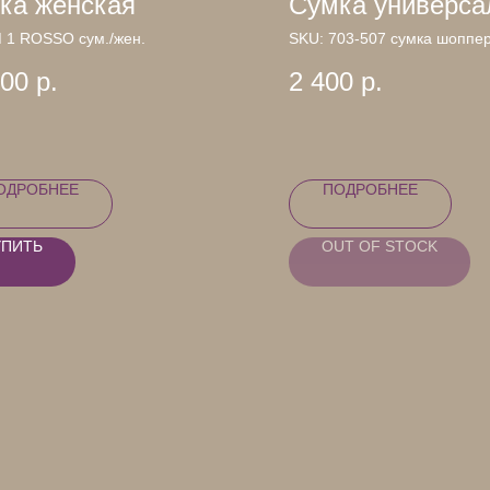
ка женская
Сумка универса
 1 ROSSO сум./жен.
SKU:
703-507 сумка шоппер
800
р.
2 400
р.
ОДРОБНЕЕ
ПОДРОБНЕЕ
УПИТЬ
OUT OF STOCK