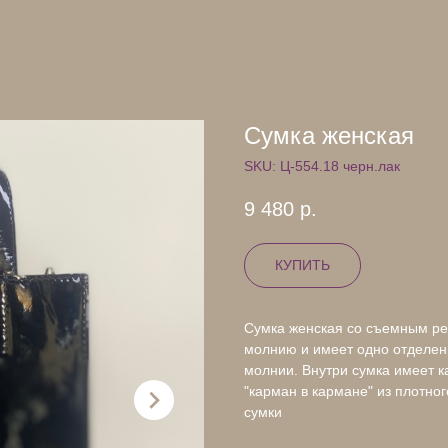
Сумка женская
SKU:
Ц-554.18 черн.лак
9 480
р.
КУПИТЬ
Сумка женская со съемным ре
молнию и имеет одно отделен
молнии. Внутри сумка имеет 
"карман в кармане" из плотно
сумки