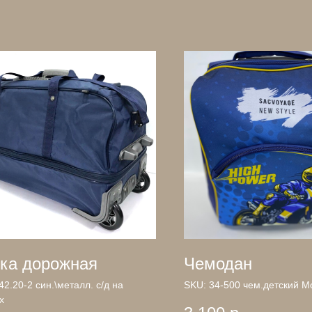
ка дорожная
Чемодан
42.20-2 син.\металл. с/д на
SKU:
34-500 чем.детский М
х