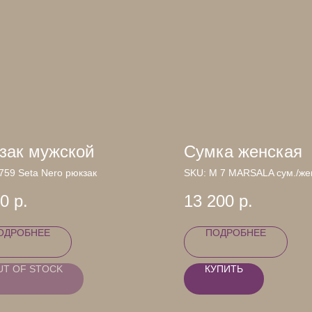
зак мужской
Сумка женская
759 Seta Nero рюкзак
SKU:
М 7 MARSALA сум./же
00
р.
13 200
р.
ОДРОБНЕЕ
ПОДРОБНЕЕ
UT OF STOCK
КУПИТЬ