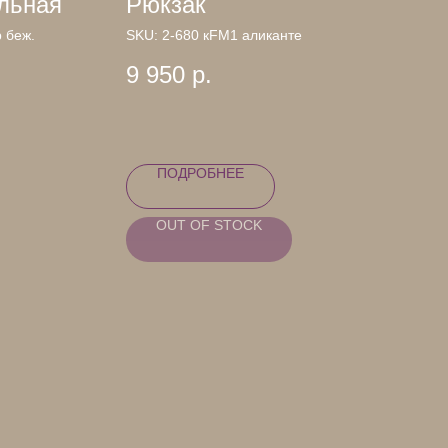
льная
Рюкзак
 беж.
SKU:
2-680 кFM1 аликанте
9 950
р.
ПОДРОБНЕЕ
OUT OF STOCK