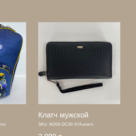
Клатч мужской
ото
SKU:
М200-DC30-37A клатч