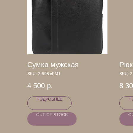
Сумка мужская
Рюк
SKU:
2-998 кFM1
SKU:
2
4 500
р.
8 3
ПОДРОБНЕЕ
П
OUT OF STOCK
O