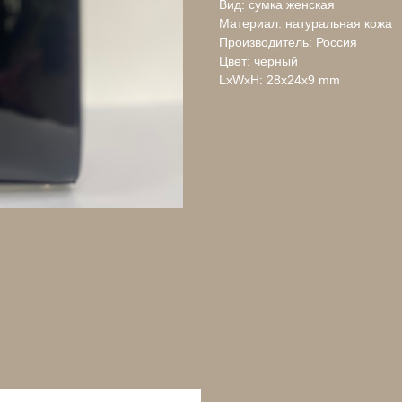
Вид: сумка женская
Материал: натуральная кожа
Производитель: Россия
Цвет: черный
LxWxH: 28x24x9 mm