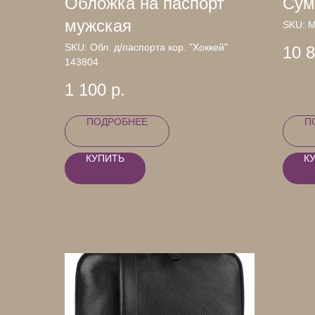
Обложка на паспорт
Сум
мужская
SKU:
М
SKU:
Обл. д/паспорта кор. "Хоккей"
10 
143804
1 100
р.
ПОДРОБНЕЕ
П
КУПИТЬ
К