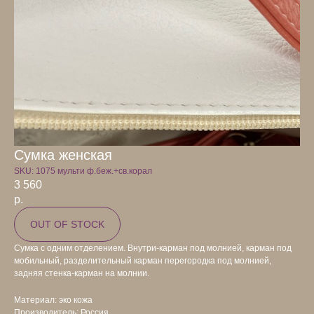
Сумка женская
SKU:
1075 мульти ф.беж.+св.корал
3 560
р.
OUT OF STOCK
Сумка с одним отделением. Внутри-карман под молнией, карман под
мобильный, разделительный карман перегородка под молнией,
задняя стенка-карман на молнии.
Материал: эко кожа
Производитель: Россия